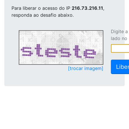
Para liberar o acesso
do IP
216.73.216.11
,
responda ao desafio abaixo.
Digite 
lado no
[trocar imagem]